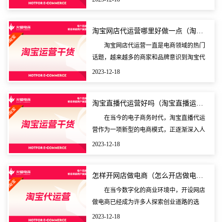
铺的产品选品、营销策划、流量获取等方面
的工作，让商家
淘宝网店代运营哪里好做一点（淘宝店铺代运营是做什么的
淘宝网店代运营一直是电商领域的热门
话题，越来越多的商家和品牌意识到淘宝代
运营对于在线销售业务的重要性。从提升店
2023-12-18
铺形象到增加销售额，淘宝代运营可以为商
家带来诸多好处
淘宝直播代运营好吗（淘宝直播运营是做什么的工作）
在当今的电子商务时代，淘宝直播代运
营作为一项新型的电商模式，正逐渐深入人
们的生活。在淘宝直播代运营的世界里，流
2023-12-18
量、货源、主播缺一不可。而在如此独特的
商业环境中，直
怎样开网店做电商（怎么开店做电商）
在当今数字化的商业环境中，开设网店
做电商已经成为许多人探索创业道路的选
择。对于许多初次尝试者来说，开店做电商
2023-12-18