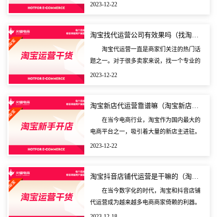
烈的市场中，选择一家优秀的淘宝整店代运
2023-12-22
营公司变得至关重要。本文将从淘宝店铺代
运营的基本情况
淘宝找代运营公司有效果吗（找淘宝代运营注意哪些）
淘宝代运营一直是商家们关注的热门话
题之一。对于很多卖家来说，找一个专业的
代运营公司可以省去很多运营和推广的烦
2023-12-22
恼，但是在选择代运营公司的时候，卖家还
需要注意一些问题
淘宝新店代运营靠谱嘛（淘宝新店代运营怎么样）
在当今电商行业，淘宝作为国内最大的
电商平台之一，吸引着大量的新店主进驻。
对于这些新店主来说，如何快速有效地打造
2023-12-22
店铺，提升销售业绩，成为了亟需解决的问
题。正是在这样
淘宝抖音店铺代运营是干嘛的（淘宝店铺代运营可靠吗）
在当今数字化的时代，淘宝和抖音店铺
代运营成为越来越多电商商家倚赖的利器。
淘宝和抖音店铺代运营能够帮助商家进行店
2023-12-18