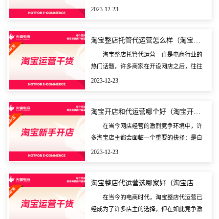
捷和专业的电子商务运营解决方案，通过外
2023-12-23
包的方式帮助商家完成店铺的经营管理。代
运营公司通常会
淘宝整店托管代运营怎么样（淘宝整店托管效果如何）
淘宝整店托管代运营一直是电商行业的
热门话题，许多商家在开设网店之后，往往
会因为种种原因选择将店铺交给第三方代运
2023-12-23
营服务商。这种做法带来了很多利弊，而淘
宝整店托管的效
淘宝开店和代运营哪个好（淘宝开店和代运营哪个好一点）
在当今网店经营的激烈竞争环境中，许
多淘宝店主都会面临一个重要的抉择：是自
己亲力亲为开设网店，还是将网店运营交给
2023-12-23
代运营公司来处理。这一决策对于店主未来
的发展和业务成
淘宝整店代运营选哪家好（淘宝店铺代运营一般怎么收费）
在当今的电商时代，淘宝整店代运营已
经成为了许多店主的选择，但在如此竞争激