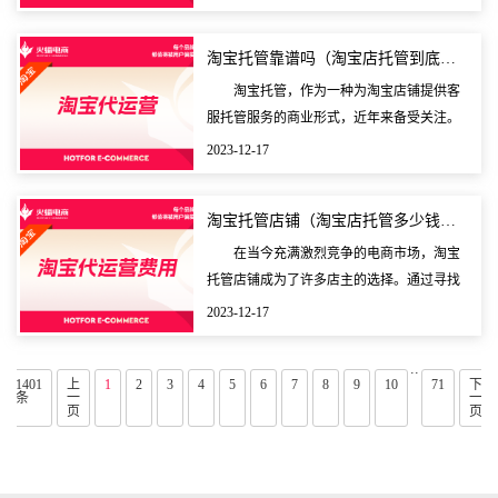
并非易事，需要克服诸多挑战和困难。本文
将为您介绍如何开
淘宝托管靠谱吗（淘宝店托管到底怎么样）
淘宝托管，作为一种为淘宝店铺提供客
服托管服务的商业形式，近年来备受关注。
许多淘宝店主在面对日益繁重的客服工作
2023-12-17
时，开始考虑将这部分工作外包给专业的托
管公司。随着市场
淘宝托管店铺（淘宝店托管多少钱一个月）
在当今充满激烈竞争的电商市场，淘宝
托管店铺成为了许多店主的选择。通过寻找
专业的公司或个人来代为经营自己的电商店
2023-12-17
铺，店主们可以将更多的精力放在产品和品
牌的提升上，而
..
1401
上
1
2
3
4
5
6
7
8
9
10
71
下
条
一
一
页
页