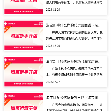
最大的电商平台之一，具有巨大的商业潜力
和市场吸引力。众多商家都希望能够在淘宝
2023-12-29
上拥有一家成功的店铺，吸引更多的顾客，
并实现销售业绩
淘宝新手什么样的代运营靠谱（淘宝代运营公司哪家比较好
在进入淘宝代运营公司的世界之前，我
想先从淘宝电商的蓬勃发展谈起。淘宝作为
中国最大的在线购物网站，已成为数百万小
2023-12-29
微企业主的创业平台。许多刚加入淘宝电商
领域的新手面临
淘宝新手找代运营技巧（淘宝店铺找代运营做有效果吗）
在淘宝这个充满活力和竞争的电商平台
上，有很多初创店铺主面临着一个共同的难
题：如何让自己的店铺脱颖而出，真正取得
2023-12-27
一席之地？在这样的前提下，一些新手店铺
开始考虑寻求代
淘宝拼多多代运营哪里找（淘宝拼多多代运营具体工作）
在当今的电商市场中，随着淘宝、拼多