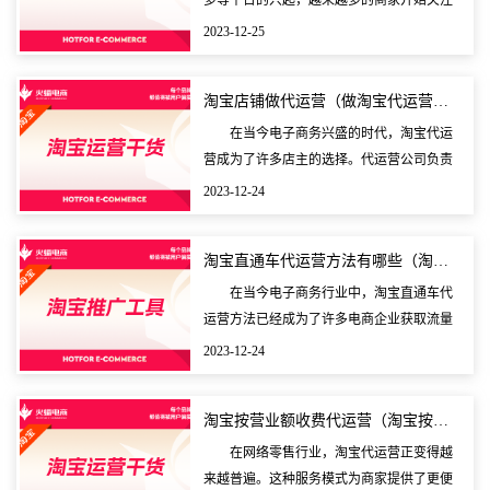
多等平台的兴起，越来越多的商家开始关注
线上电商店铺的运营。对于一些新手来说，
2023-12-25
店铺的运营工作可能相对陌生，需要寻求专
业的代运营服务
淘宝店铺做代运营（做淘宝代运营赚钱吗）
在当今电子商务兴盛的时代，淘宝代运
营成为了许多店主的选择。代运营公司负责
店铺整体设计、产品上架、销售策略、订单
2023-12-24
管理、数据分析等工作，以帮助店主提升销
售业绩。对许多
淘宝直通车代运营方法有哪些（淘宝直通车代运营方法有哪
在当今电子商务行业中，淘宝直通车代
运营方法已经成为了许多电商企业获取流量
和提升销售的重要手段。针对这一话题，本
2023-12-24
文将从多个角度对淘宝直通车代运营方法进
行探讨和分析，
淘宝按营业额收费代运营（淘宝按营业额收费代运营可以吗
在网络零售行业，淘宝代运营正变得越
来越普遍。这种服务模式为商家提供了更便