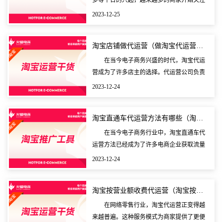
多等平台的兴起，越来越多的商家开始关注
线上电商店铺的运营。对于一些新手来说，
2023-12-25
店铺的运营工作可能相对陌生，需要寻求专
业的代运营服务
淘宝店铺做代运营（做淘宝代运营赚钱吗）
在当今电子商务兴盛的时代，淘宝代运
营成为了许多店主的选择。代运营公司负责
店铺整体设计、产品上架、销售策略、订单
2023-12-24
管理、数据分析等工作，以帮助店主提升销
售业绩。对许多
淘宝直通车代运营方法有哪些（淘宝直通车代运营方法有哪
在当今电子商务行业中，淘宝直通车代
运营方法已经成为了许多电商企业获取流量
和提升销售的重要手段。针对这一话题，本
2023-12-24
文将从多个角度对淘宝直通车代运营方法进
行探讨和分析，
淘宝按营业额收费代运营（淘宝按营业额收费代运营可以吗
在网络零售行业，淘宝代运营正变得越
来越普遍。这种服务模式为商家提供了更便