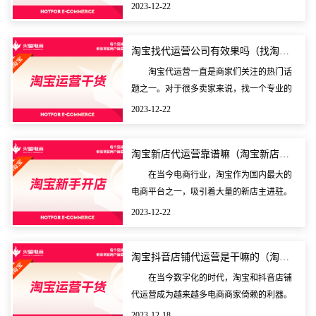
烈的市场中，选择一家优秀的淘宝整店代运
2023-12-22
营公司变得至关重要。本文将从淘宝店铺代
运营的基本情况
淘宝找代运营公司有效果吗（找淘宝代运营注意哪些）
淘宝代运营一直是商家们关注的热门话
题之一。对于很多卖家来说，找一个专业的
代运营公司可以省去很多运营和推广的烦
2023-12-22
恼，但是在选择代运营公司的时候，卖家还
需要注意一些问题
淘宝新店代运营靠谱嘛（淘宝新店代运营怎么样）
在当今电商行业，淘宝作为国内最大的
电商平台之一，吸引着大量的新店主进驻。
对于这些新店主来说，如何快速有效地打造
2023-12-22
店铺，提升销售业绩，成为了亟需解决的问
题。正是在这样
淘宝抖音店铺代运营是干嘛的（淘宝店铺代运营可靠吗）
在当今数字化的时代，淘宝和抖音店铺
代运营成为越来越多电商商家倚赖的利器。
淘宝和抖音店铺代运营能够帮助商家进行店
2023-12-18