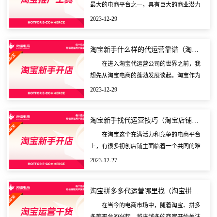
最大的电商平台之一，具有巨大的商业潜力
和市场吸引力。众多商家都希望能够在淘宝
2023-12-29
上拥有一家成功的店铺，吸引更多的顾客，
并实现销售业绩
淘宝新手什么样的代运营靠谱（淘宝代运营公司哪家比较好
在进入淘宝代运营公司的世界之前，我
想先从淘宝电商的蓬勃发展谈起。淘宝作为
中国最大的在线购物网站，已成为数百万小
2023-12-29
微企业主的创业平台。许多刚加入淘宝电商
领域的新手面临
淘宝新手找代运营技巧（淘宝店铺找代运营做有效果吗）
在淘宝这个充满活力和竞争的电商平台
上，有很多初创店铺主面临着一个共同的难
题：如何让自己的店铺脱颖而出，真正取得
2023-12-27
一席之地？在这样的前提下，一些新手店铺
开始考虑寻求代
淘宝拼多多代运营哪里找（淘宝拼多多代运营具体工作）
在当今的电商市场中，随着淘宝、拼多