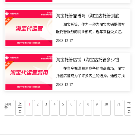
并非易事，需要克服诸多挑战和困难。本文
将为您介绍如何开
淘宝托管靠谱吗（淘宝店托管到底怎么样）
淘宝托管，作为一种为淘宝店铺提供客
服托管服务的商业形式，近年来备受关注。
许多淘宝店主在面对日益繁重的客服工作
2023-12-17
时，开始考虑将这部分工作外包给专业的托
管公司。随着市场
淘宝托管店铺（淘宝店托管多少钱一个月）
在当今充满激烈竞争的电商市场，淘宝
托管店铺成为了许多店主的选择。通过寻找
专业的公司或个人来代为经营自己的电商店
2023-12-17
铺，店主们可以将更多的精力放在产品和品
牌的提升上，而
..
1401
上
1
2
3
4
5
6
7
8
9
10
71
下
条
一
一
页
页