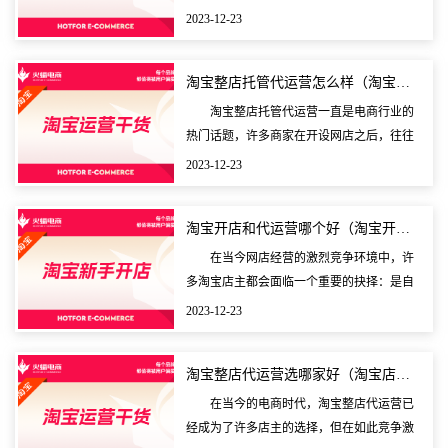
捷和专业的电子商务运营解决方案，通过外
2023-12-23
包的方式帮助商家完成店铺的经营管理。代
运营公司通常会
淘宝整店托管代运营怎么样（淘宝整店托管效果如何）
淘宝整店托管代运营一直是电商行业的
热门话题，许多商家在开设网店之后，往往
会因为种种原因选择将店铺交给第三方代运
2023-12-23
营服务商。这种做法带来了很多利弊，而淘
宝整店托管的效
淘宝开店和代运营哪个好（淘宝开店和代运营哪个好一点）
在当今网店经营的激烈竞争环境中，许
多淘宝店主都会面临一个重要的抉择：是自
己亲力亲为开设网店，还是将网店运营交给
2023-12-23
代运营公司来处理。这一决策对于店主未来
的发展和业务成
淘宝整店代运营选哪家好（淘宝店铺代运营一般怎么收费）
在当今的电商时代，淘宝整店代运营已
经成为了许多店主的选择，但在如此竞争激