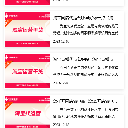
铺的产品选品、营销策划、流量获取等方面
的工作，让商家
淘宝网店代运营哪里好做一点（淘宝店铺代运营是做什么的
淘宝网店代运营一直是电商领域的热门
话题，越来越多的商家和品牌意识到淘宝代
运营对于在线销售业务的重要性。从提升店
2023-12-18
铺形象到增加销售额，淘宝代运营可以为商
家带来诸多好处
淘宝直播代运营好吗（淘宝直播运营是做什么的工作）
在当今的电子商务时代，淘宝直播代运
营作为一项新型的电商模式，正逐渐深入人
们的生活。在淘宝直播代运营的世界里，流
2023-12-18
量、货源、主播缺一不可。而在如此独特的
商业环境中，直
怎样开网店做电商（怎么开店做电商）
在当今数字化的商业环境中，开设网店
做电商已经成为许多人探索创业道路的选
择。对于许多初次尝试者来说，开店做电商
2023-12-18