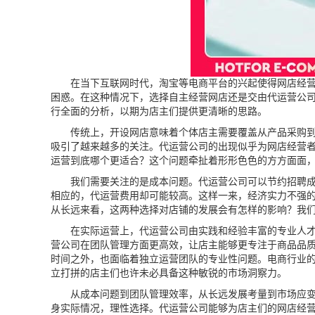
在当下互联网时代，淘宝等电商平台的兴起使得网店经营成
困惑。在这种情况下，选择自主经营网店还是交由代运营公
行全面的分析，以期为店主们提供更清晰的思路。
传统上，开设网店意味着个体店主需要覆盖从产品采购到店
吸引了越来越多的关注。代运营公司的出现似乎为网店经营
运营到底哪个更适合？这个问题牵扯着形形色色的方方面面
我们需要关注的是成本问题。代运营公司可以节约招聘成本
相应的，代运营费用却可能较高。这样一来，经济实力不强
从长远来看，这两种选择对店铺的发展会有怎样的影响？我
在实际运营上，代运营公司由实践和经验丰富的专业人才组
营公司在团队管理方面更高效，让店主能够更专注于商品品
时间之外，也面临着独立运营团队的专业性问题。电商行业
立打拼的店主们也许未必具备这种敏锐的市场洞察力。
从成本问题到团队管理效率，从长远发展考量到市场应变能
身实际情况，理性选择。代运营公司能够为店主们的网店经